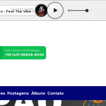
TOCANDO AGORA
o - Feel The Vibe -
Fale conosco via Whatsapp:
+55 (45) 98838-8092
res
Postagens
Álbuns
Contato