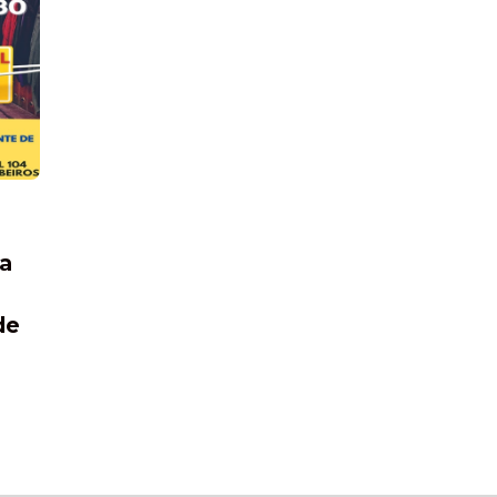
ja
de